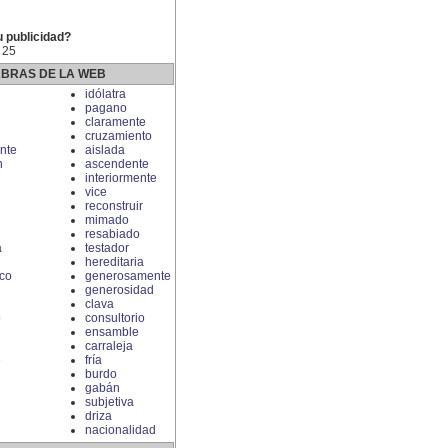
u publicidad?
 25
ABRAS DE LA WEB
idólatra
pagano
claramente
cruzamiento
nte
aislada
n
ascendente
interiormente
vice
reconstruir
mimado
resabiado
a
testador
hereditaria
ico
generosamente
generosidad
clava
o
consultorio
ensamble
carraleja
e
fría
burdo
gabán
subjetiva
driza
nacionalidad