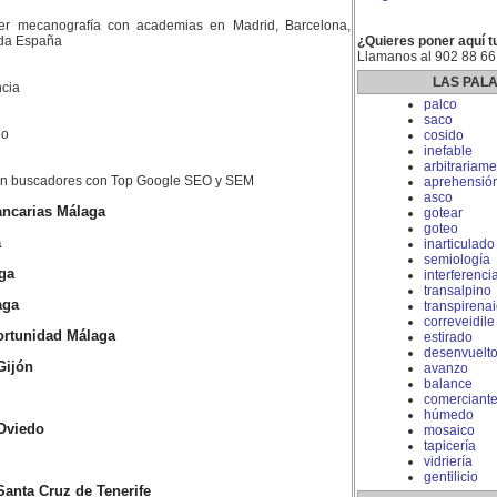
er mecanografía con academias en Madrid, Barcelona,
toda España
¿Quieres poner aquí t
Llamanos al 902 88 66
LAS PAL
cia
palco
saco
do
cosido
inefable
arbitrariame
 en buscadores con Top Google SEO y SEM
aprehensió
asco
ncarias Málaga
gotear
goteo
a
inarticulado
semiología
ga
interferenci
transalpino
aga
transpirena
correveidile
rtunidad Málaga
estirado
desenvuelt
Gijón
avanzo
balance
comerciant
húmedo
Oviedo
mosaico
tapicería
vidriería
gentilicio
anta Cruz de Tenerife